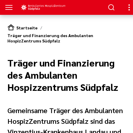
Startseite
Träger und Finanzierung des Ambulanten
ANGEBOTE
N SIE UNS
EN
HospizZentrums Südpfalz
 Mitarbeit
gen
ospiz- und
tungsdienst
Träger und Finanzierung
t im Förderverein
des Ambulanten
inder- und
Hospizzentrums Südpfalz
dienst
nanzierung des
ospizZentrums
s bekannt
Gemeinsame Träger des Ambulanten
tung
 Ambulantes
HospizZentrums Südpfalz sind das
 Südpfalz e.V.
Vinzentius-Krankenhaus Landau und