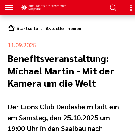
Startseite
Aktuelle Themen
ANGEBOTE
N SIE UNS
EN
11.09.2025
 Mitarbeit
gen
ospiz- und
Benefitsveranstaltung:
tungsdienst
Michael Martin - Mit der
t im Förderverein
inder- und
Kamera um die Welt
dienst
nanzierung des
ospizZentrums
s bekannt
Der Lions Club Deidesheim lädt ein
tung
am Samstag, den 25.10.2025 um
 Ambulantes
 Südpfalz e.V.
19:00 Uhr in den Saalbau nach